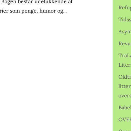
. Bogen består udelukkende af
Refu
orier som penge, humor og...
Tids
Asym
Revu
TraL
Liter
Oldt
litte
over
Babe
OVE