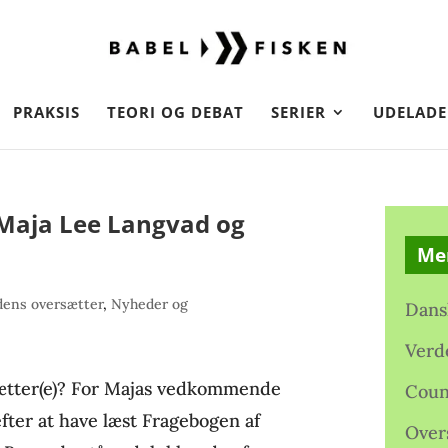
PRAKSIS
TEORI OG DEBAT
SERIER
UDELADE
Maja Lee Langvad og
Me
ens oversætter
,
Nyheder og
Dans
Verd
sætter(e)? For Majas vedkommende
Coun
efter at have læst Fragebogen af
Over