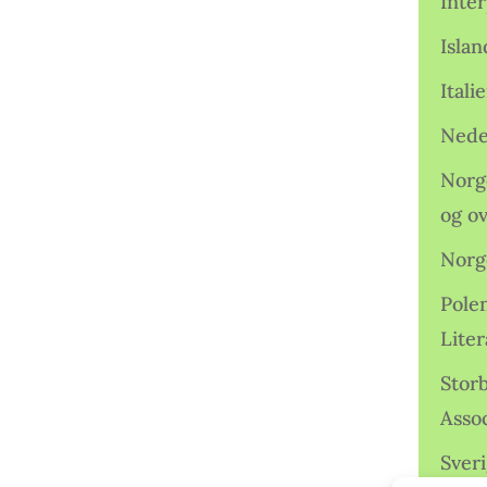
Inter
Isla
Ital
Nede
Norge
og o
Norg
Pole
Lite
Storb
Assoc
Sveri