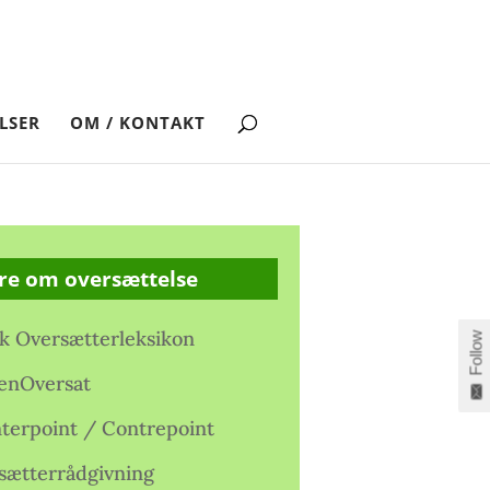
LSER
OM / KONTAKT
re om oversættelse
k Oversætterleksikon
Follow
enOversat
terpoint / Contrepoint
sætterrådgivning