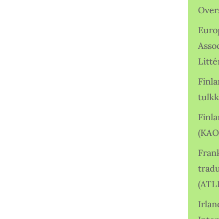
Over
Euro
Asso
Litté
Finl
tulkk
Finl
(KAO
Frank
tradu
(ATL
Irlan