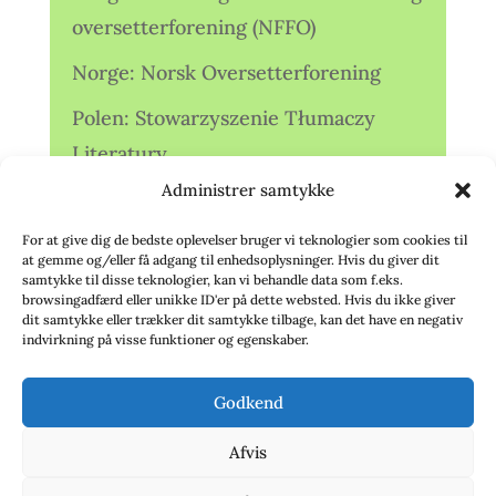
oversetterforening (NFFO)
Norge: Norsk Oversetterforening
Polen: Stowarzyszenie Tłumaczy
Literatury
Administrer samtykke
Storbritannien: Translators
Association (TA)
For at give dig de bedste oplevelser bruger vi teknologier som cookies til
at gemme og/eller få adgang til enhedsoplysninger. Hvis du giver dit
Sverige: Översättarsektionen (Ö.)
samtykke til disse teknologier, kan vi behandle data som f.eks.
browsingadfærd eller unikke ID'er på dette websted. Hvis du ikke giver
dit samtykke eller trækker dit samtykke tilbage, kan det have en negativ
Sverige: Översättarcentrum (ÖC)
indvirkning på visse funktioner og egenskaber.
Tyskland: Verbands
Godkend
deutschsprachiger Übersetzer (VdÜ)
Afvis