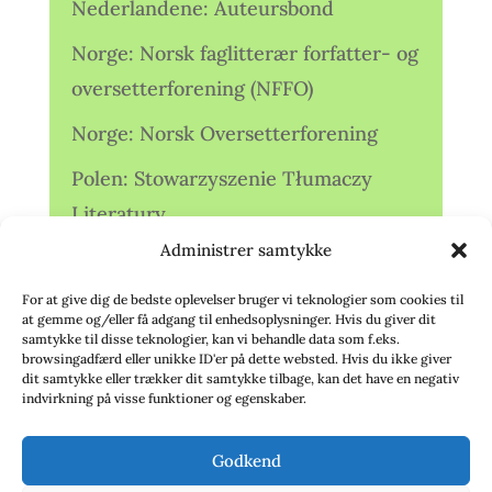
Nederlandene: Auteursbond
Norge: Norsk faglitterær forfatter- og
oversetterforening (NFFO)
Norge: Norsk Oversetterforening
Polen: Stowarzyszenie Tłumaczy
Literatury
Administrer samtykke
Storbritannien: Translators
Association (TA)
For at give dig de bedste oplevelser bruger vi teknologier som cookies til
at gemme og/eller få adgang til enhedsoplysninger. Hvis du giver dit
Sverige: Översättarsektionen (Ö.)
samtykke til disse teknologier, kan vi behandle data som f.eks.
browsingadfærd eller unikke ID'er på dette websted. Hvis du ikke giver
dit samtykke eller trækker dit samtykke tilbage, kan det have en negativ
Sverige: Översättarcentrum (ÖC)
indvirkning på visse funktioner og egenskaber.
Tyskland: Verbands
Godkend
deutschsprachiger Übersetzer (VdÜ)