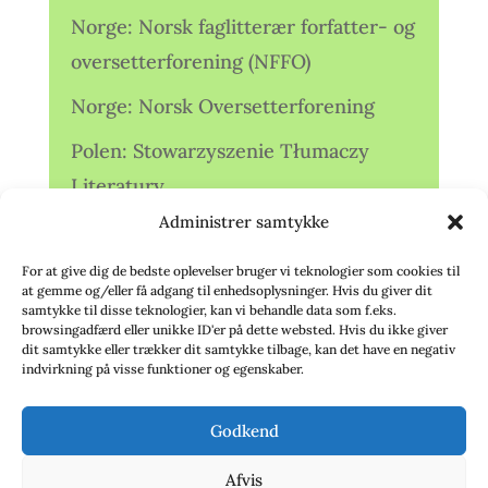
Norge: Norsk faglitterær forfatter- og
oversetterforening (NFFO)
Norge: Norsk Oversetterforening
Polen: Stowarzyszenie Tłumaczy
Literatury
Administrer samtykke
Storbritannien: Translators
Association (TA)
For at give dig de bedste oplevelser bruger vi teknologier som cookies til
at gemme og/eller få adgang til enhedsoplysninger. Hvis du giver dit
Sverige: Översättarsektionen (Ö.)
samtykke til disse teknologier, kan vi behandle data som f.eks.
browsingadfærd eller unikke ID'er på dette websted. Hvis du ikke giver
dit samtykke eller trækker dit samtykke tilbage, kan det have en negativ
Sverige: Översättarcentrum (ÖC)
indvirkning på visse funktioner og egenskaber.
Tyskland: Verbands
Godkend
deutschsprachiger Übersetzer (VdÜ)
Afvis