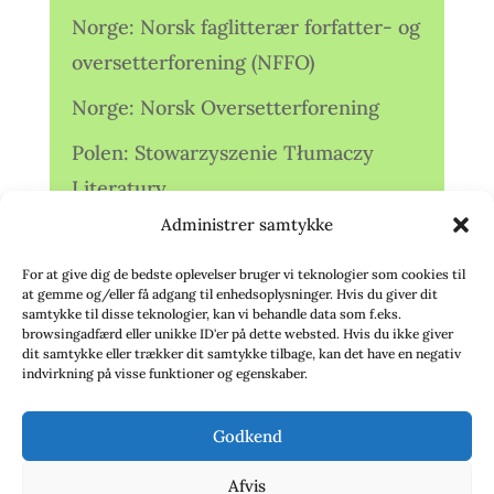
Norge: Norsk faglitterær forfatter- og
oversetterforening (NFFO)
Norge: Norsk Oversetterforening
Polen: Stowarzyszenie Tłumaczy
Literatury
Administrer samtykke
Storbritannien: Translators
Association (TA)
For at give dig de bedste oplevelser bruger vi teknologier som cookies til
at gemme og/eller få adgang til enhedsoplysninger. Hvis du giver dit
Sverige: Översättarsektionen (Ö.)
samtykke til disse teknologier, kan vi behandle data som f.eks.
browsingadfærd eller unikke ID'er på dette websted. Hvis du ikke giver
dit samtykke eller trækker dit samtykke tilbage, kan det have en negativ
Sverige: Översättarcentrum (ÖC)
indvirkning på visse funktioner og egenskaber.
Tyskland: Verbands
Godkend
deutschsprachiger Übersetzer (VdÜ)
Afvis