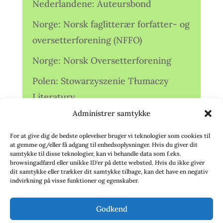
Nederlandene: Auteursbond
Norge: Norsk faglitterær forfatter- og
oversetterforening (NFFO)
Norge: Norsk Oversetterforening
Polen: Stowarzyszenie Tłumaczy
Literatury
Administrer samtykke
Storbritannien: Translators
Association (TA)
For at give dig de bedste oplevelser bruger vi teknologier som cookies til
at gemme og/eller få adgang til enhedsoplysninger. Hvis du giver dit
Sverige: Översättarsektionen (Ö.)
samtykke til disse teknologier, kan vi behandle data som f.eks.
browsingadfærd eller unikke ID'er på dette websted. Hvis du ikke giver
dit samtykke eller trækker dit samtykke tilbage, kan det have en negativ
Sverige: Översättarcentrum (ÖC)
indvirkning på visse funktioner og egenskaber.
Tyskland: Verbands
Godkend
deutschsprachiger Übersetzer (VdÜ)