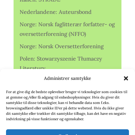
Nederlandene: Auteursbond
Norge: Norsk faglitterær forfatter- og
oversetterforening (NFFO)
Norge: Norsk Oversetterforening
Polen: Stowarzyszenie Tłumaczy
Literatury
Administrer samtykke
Storbritannien: Translators
Association (TA)
For at give dig de bedste oplevelser bruger vi teknologier som cookies til
at gemme og/eller få adgang til enhedsoplysninger. Hvis du giver dit
Sverige: Översättarsektionen (Ö.)
samtykke til disse teknologier, kan vi behandle data som f.eks.
browsingadfærd eller unikke ID'er på dette websted. Hvis du ikke giver
dit samtykke eller trækker dit samtykke tilbage, kan det have en negativ
Sverige: Översättarcentrum (ÖC)
indvirkning på visse funktioner og egenskaber.
Tyskland: Verbands