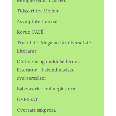
Refugiesteder i verden
Tidsskriftet Mellom
Asymptote Journal
Revue CAFÉ
TraLaLit – Magazin für übersetzte
Literatur
Oldtidens og middelalderens
litteratur – i skandinaviske
oversættelser
Babelwerk – onlineplatform
OVERSAT
Oversatt sakprosa