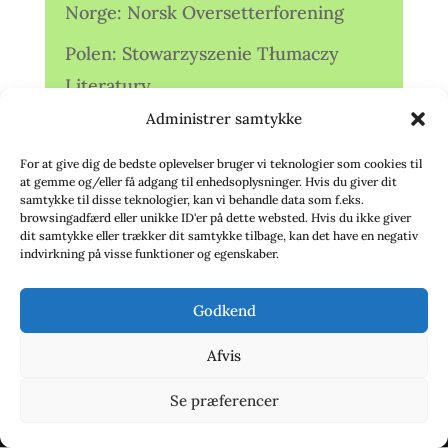
Norge: Norsk Oversetterforening
Polen: Stowarzyszenie Tłumaczy
Literatury
Administrer samtykke
Storbritannien: Translators
Association (TA)
For at give dig de bedste oplevelser bruger vi teknologier som cookies til
at gemme og/eller få adgang til enhedsoplysninger. Hvis du giver dit
Sverige: Översättarsektionen (Ö.)
samtykke til disse teknologier, kan vi behandle data som f.eks.
browsingadfærd eller unikke ID'er på dette websted. Hvis du ikke giver
dit samtykke eller trækker dit samtykke tilbage, kan det have en negativ
Sverige: Översättarcentrum (ÖC)
indvirkning på visse funktioner og egenskaber.
Tyskland: Verbands
Godkend
deutschsprachiger Übersetzer (VdÜ)
Afvis
Se præferencer
© 2020 - Babelfisken