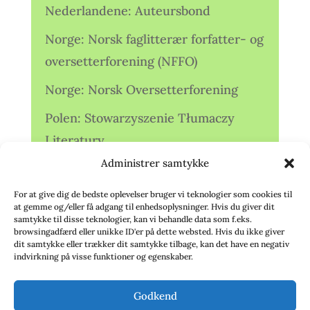
Nederlandene: Auteursbond
Norge: Norsk faglitterær forfatter- og
oversetterforening (NFFO)
Norge: Norsk Oversetterforening
Polen: Stowarzyszenie Tłumaczy
Literatury
Administrer samtykke
Storbritannien: Translators
Association (TA)
For at give dig de bedste oplevelser bruger vi teknologier som cookies til
at gemme og/eller få adgang til enhedsoplysninger. Hvis du giver dit
Sverige: Översättarsektionen (Ö.)
samtykke til disse teknologier, kan vi behandle data som f.eks.
browsingadfærd eller unikke ID'er på dette websted. Hvis du ikke giver
dit samtykke eller trækker dit samtykke tilbage, kan det have en negativ
Sverige: Översättarcentrum (ÖC)
indvirkning på visse funktioner og egenskaber.
Tyskland: Verbands
Godkend
deutschsprachiger Übersetzer (VdÜ)