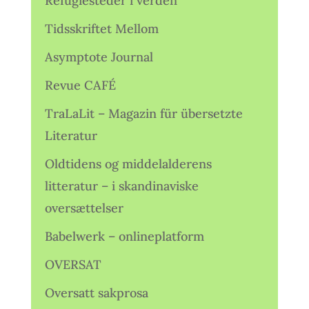
Refugiesteder i verden
Tidsskriftet Mellom
Asymptote Journal
Revue CAFÉ
TraLaLit – Magazin für übersetzte
Literatur
Oldtidens og middelalderens
litteratur – i skandinaviske
oversættelser
Babelwerk – onlineplatform
OVERSAT
Oversatt sakprosa