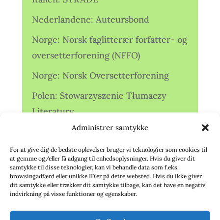
Nederlandene: Auteursbond
Norge: Norsk faglitterær forfatter- og
oversetterforening (NFFO)
Norge: Norsk Oversetterforening
Polen: Stowarzyszenie Tłumaczy
Literatury
Administrer samtykke
Storbritannien: Translators
Association (TA)
For at give dig de bedste oplevelser bruger vi teknologier som cookies til
at gemme og/eller få adgang til enhedsoplysninger. Hvis du giver dit
Sverige: Översättarsektionen (Ö.)
samtykke til disse teknologier, kan vi behandle data som f.eks.
browsingadfærd eller unikke ID'er på dette websted. Hvis du ikke giver
dit samtykke eller trækker dit samtykke tilbage, kan det have en negativ
Sverige: Översättarcentrum (ÖC)
indvirkning på visse funktioner og egenskaber.
Tyskland: Verbands