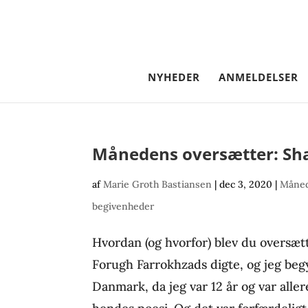
NYHEDER
ANMELDELSER
Månedens oversætter: Sha
af
Marie Groth Bastiansen
|
dec 3, 2020
|
Måned
begivenheder
Hvordan (og hvorfor) blev du oversætt
Forugh Farrokhzads digte, og jeg begy
Danmark, da jeg var 12 år og var alle