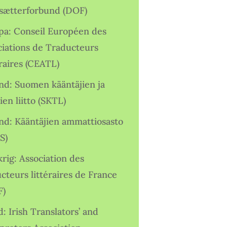
sætterforbund (DOF)
pa: Conseil Européen des
ciations de Traducteurs
raires (CEATL)
and: Suomen kääntäjien ja
ien liitto (SKTL)
and: Kääntäjien ammattiosasto
S)
rig: Association des
cteurs littéraires de France
F)
d: Irish Translators’ and