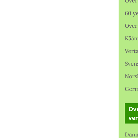
Over
60 ye
Over
Kään
Verta
Sven
Nors
Germ
Ove
ve
Danm