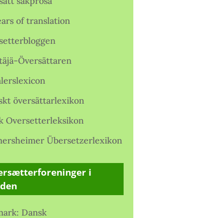
satt sakprosa
ars of translation
setterbloggen
täjä-Översättaren
lerslexicon
skt översättarlexikon
k Oversetterleksikon
ersheimer Übersetzerlexikon
rsætterforeninger i
rden
ark: Dansk