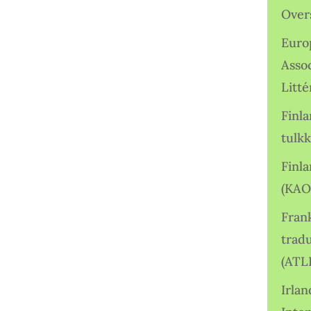
Over
Euro
Asso
Litté
Finl
tulkk
Finl
(KAO
Frank
tradu
(ATL
Irlan