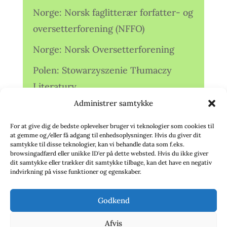
Norge: Norsk faglitterær forfatter- og
oversetterforening (NFFO)
Norge: Norsk Oversetterforening
Polen: Stowarzyszenie Tłumaczy
Literatury
Administrer samtykke
Storbritannien: Translators
Association (TA)
For at give dig de bedste oplevelser bruger vi teknologier som cookies til
at gemme og/eller få adgang til enhedsoplysninger. Hvis du giver dit
Sverige: Översättarsektionen (Ö.)
samtykke til disse teknologier, kan vi behandle data som f.eks.
browsingadfærd eller unikke ID'er på dette websted. Hvis du ikke giver
dit samtykke eller trækker dit samtykke tilbage, kan det have en negativ
Sverige: Översättarcentrum (ÖC)
indvirkning på visse funktioner og egenskaber.
Tyskland: Verbands
Godkend
deutschsprachiger Übersetzer (VdÜ)
Afvis