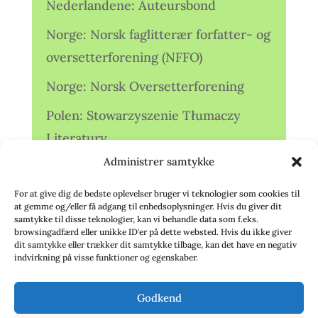
Nederlandene: Auteursbond
Norge: Norsk faglitterær forfatter- og
oversetterforening (NFFO)
Norge: Norsk Oversetterforening
Polen: Stowarzyszenie Tłumaczy
Literatury
Administrer samtykke
Storbritannien: Translators
Association (TA)
For at give dig de bedste oplevelser bruger vi teknologier som cookies til
at gemme og/eller få adgang til enhedsoplysninger. Hvis du giver dit
Sverige: Översättarsektionen (Ö.)
samtykke til disse teknologier, kan vi behandle data som f.eks.
browsingadfærd eller unikke ID'er på dette websted. Hvis du ikke giver
dit samtykke eller trækker dit samtykke tilbage, kan det have en negativ
Sverige: Översättarcentrum (ÖC)
indvirkning på visse funktioner og egenskaber.
Tyskland: Verbands
Godkend
deutschsprachiger Übersetzer (VdÜ)