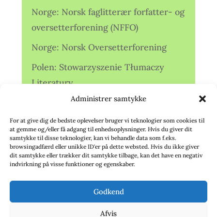
Norge: Norsk faglitterær forfatter- og
oversetterforening (NFFO)
Norge: Norsk Oversetterforening
Polen: Stowarzyszenie Tłumaczy
Literatury
Administrer samtykke
Storbritannien: Translators
Association (TA)
For at give dig de bedste oplevelser bruger vi teknologier som cookies til
at gemme og/eller få adgang til enhedsoplysninger. Hvis du giver dit
Sverige: Översättarsektionen (Ö.)
samtykke til disse teknologier, kan vi behandle data som f.eks.
browsingadfærd eller unikke ID'er på dette websted. Hvis du ikke giver
dit samtykke eller trækker dit samtykke tilbage, kan det have en negativ
Sverige: Översättarcentrum (ÖC)
indvirkning på visse funktioner og egenskaber.
Tyskland: Verbands
Godkend
deutschsprachiger Übersetzer (VdÜ)
Afvis