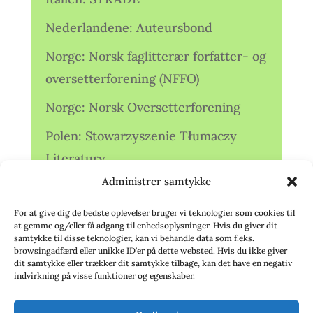
Nederlandene: Auteursbond
Norge: Norsk faglitterær forfatter- og
oversetterforening (NFFO)
Norge: Norsk Oversetterforening
Polen: Stowarzyszenie Tłumaczy
Literatury
Administrer samtykke
Storbritannien: Translators
Association (TA)
For at give dig de bedste oplevelser bruger vi teknologier som cookies til
at gemme og/eller få adgang til enhedsoplysninger. Hvis du giver dit
Sverige: Översättarsektionen (Ö.)
samtykke til disse teknologier, kan vi behandle data som f.eks.
browsingadfærd eller unikke ID'er på dette websted. Hvis du ikke giver
dit samtykke eller trækker dit samtykke tilbage, kan det have en negativ
Sverige: Översättarcentrum (ÖC)
indvirkning på visse funktioner og egenskaber.
Tyskland: Verbands