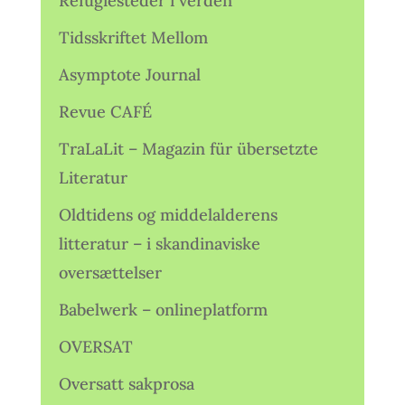
Refugiesteder i verden
Tidsskriftet Mellom
Asymptote Journal
Revue CAFÉ
TraLaLit – Magazin für übersetzte
Literatur
Oldtidens og middelalderens
litteratur – i skandinaviske
oversættelser
Babelwerk – onlineplatform
OVERSAT
Oversatt sakprosa