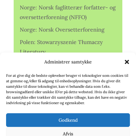
Norge: Norsk faglitterær forfatter- og
oversetterforening (NFFO)
Norge: Norsk Oversetterforening
Polen: Stowarzyszenie Tłumaczy
Literatury
Administrer samtykke
Storbritannien: Translators
Association (TA)
For at give dig de bedste oplevelser bruger vi teknologier som cookies til
at gemme og/eller få adgang til enhedsoplysninger. Hvis du giver dit
Sverige: Översättarsektionen (Ö.)
samtykke til disse teknologier, kan vi behandle data som f.eks.
browsingadfærd eller unikke ID'er på dette websted. Hvis du ikke giver
dit samtykke eller trækker dit samtykke tilbage, kan det have en negativ
Sverige: Översättarcentrum (ÖC)
indvirkning på visse funktioner og egenskaber.
Tyskland: Verbands
Godkend
deutschsprachiger Übersetzer (VdÜ)
Afvis