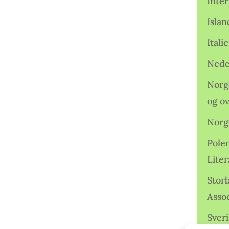
Inter
Isla
Ital
Nede
Norge
og o
Norg
Pole
Lite
Storb
Assoc
Sveri