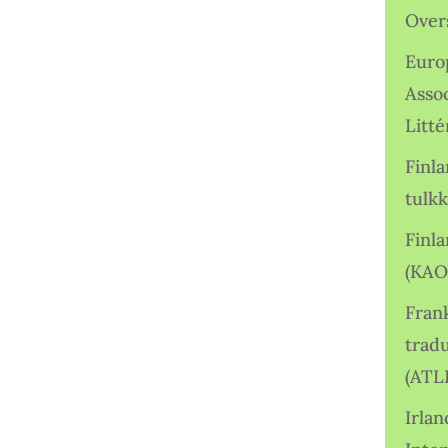
Over
Euro
Asso
Litté
Finl
tulkk
Finl
(KAO
Frank
tradu
(ATL
Irlan