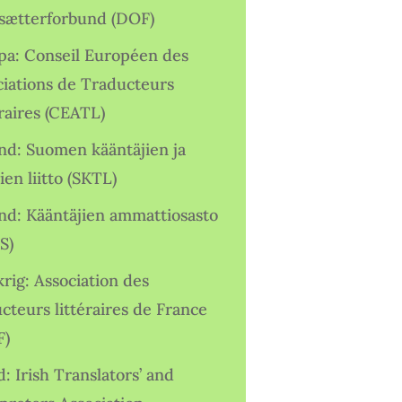
sætterforbund (DOF)
pa: Conseil Européen des
ciations de Traducteurs
raires (CEATL)
and: Suomen kääntäjien ja
ien liitto (SKTL)
and: Kääntäjien ammattiosasto
S)
rig: Association des
cteurs littéraires de France
F)
d: Irish Translators’ and