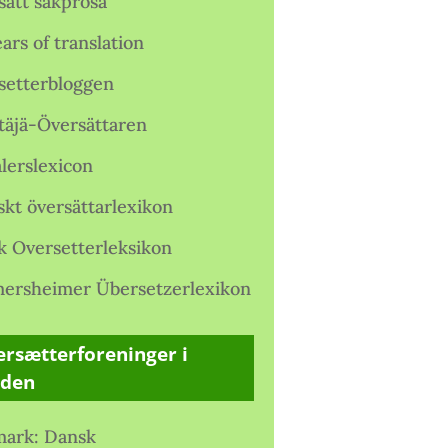
satt sakprosa
ars of translation
setterbloggen
täjä-Översättaren
lerslexicon
skt översättarlexikon
k Oversetterleksikon
ersheimer Übersetzerlexikon
rsætterforeninger i
rden
ark: Dansk