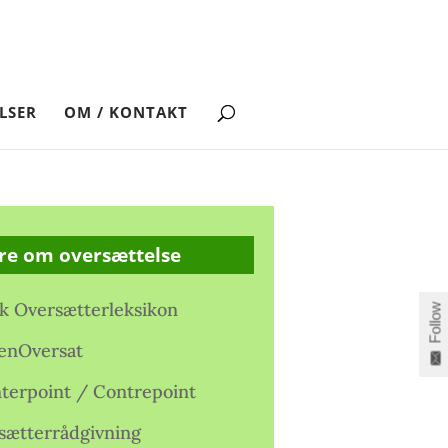
LSER
OM / KONTAKT
re om oversættelse
k Oversætterleksikon
Follow
enOversat
terpoint / Contrepoint
sætterrådgivning