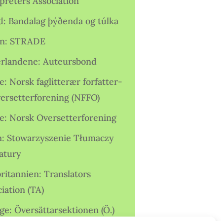
preters Association
nd: Bandalag þýðenda og túlka
ien: STRADE
rlandene: Auteursbond
: Norsk faglitterær forfatter-
versetterforening (NFFO)
e: Norsk Oversetterforening
n: Stowarzyszenie Tłumaczy
ratury
ritannien: Translators
iation (TA)
ge: Översättarsektionen (Ö.)