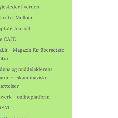
giesteder i verden
skriftet Mellom
ptote Journal
e CAFÉ
aLit – Magazin für übersetzte
atur
idens og middelalderens
ratur – i skandinaviske
sættelser
lwerk – onlineplatform
RSAT