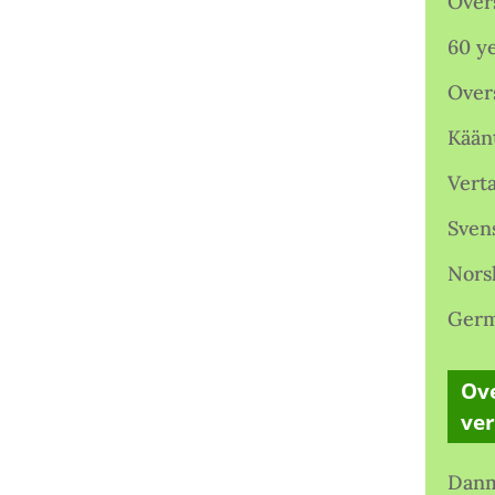
Over
60 ye
Over
Kään
Verta
Sven
Nors
Germ
Ove
ve
Danm