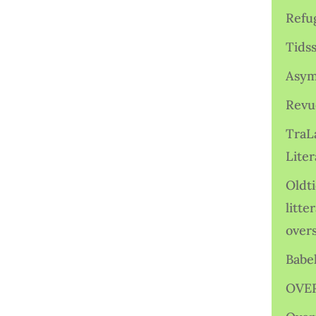
Refu
Tids
Asym
Revu
TraL
Liter
Oldt
litte
over
Babe
OVE