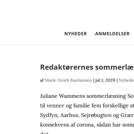
NYHEDER
ANMELDELSER
Redaktørernes sommerlæ
af
Marie Groth Bastiansen
|
jul 1, 2020
|
Nyhede
Juliane Wammens sommerlæsning Somm
til venner og familie fem forskellige 
Sydfyn, Aarhus, Sejrøbugten og Græru
konsekvens af corona, sådan har somm