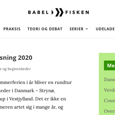
PRAKSIS
TEORI OG DEBAT
SERIER
UDELADE
sning 2020
Me
r og begivenheder
Dans
erferien i år bliver en rundtur
Verd
steder i Danmark – Strynø,
p i Vestjylland. Det er ikke en
Coun
eren artet sig i mange år, og
Over