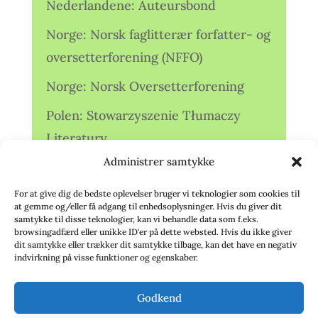
Nederlandene: Auteursbond
Norge: Norsk faglitterær forfatter- og
oversetterforening (NFFO)
Norge: Norsk Oversetterforening
Polen: Stowarzyszenie Tłumaczy
Literatury
Administrer samtykke
Storbritannien: Translators
Association (TA)
For at give dig de bedste oplevelser bruger vi teknologier som cookies til
at gemme og/eller få adgang til enhedsoplysninger. Hvis du giver dit
Sverige: Översättarsektionen (Ö.)
samtykke til disse teknologier, kan vi behandle data som f.eks.
browsingadfærd eller unikke ID'er på dette websted. Hvis du ikke giver
dit samtykke eller trækker dit samtykke tilbage, kan det have en negativ
Sverige: Översättarcentrum (ÖC)
indvirkning på visse funktioner og egenskaber.
Tyskland: Verbands
Godkend
deutschsprachiger Übersetzer (VdÜ)