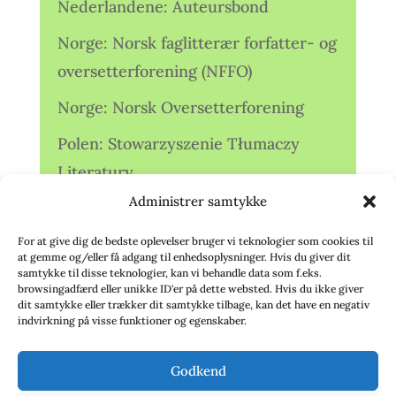
Nederlandene: Auteursbond
Norge: Norsk faglitterær forfatter- og
oversetterforening (NFFO)
Norge: Norsk Oversetterforening
Polen: Stowarzyszenie Tłumaczy
Literatury
Administrer samtykke
Storbritannien: Translators
Association (TA)
For at give dig de bedste oplevelser bruger vi teknologier som cookies til
at gemme og/eller få adgang til enhedsoplysninger. Hvis du giver dit
Sverige: Översättarsektionen (Ö.)
samtykke til disse teknologier, kan vi behandle data som f.eks.
browsingadfærd eller unikke ID'er på dette websted. Hvis du ikke giver
dit samtykke eller trækker dit samtykke tilbage, kan det have en negativ
Sverige: Översättarcentrum (ÖC)
indvirkning på visse funktioner og egenskaber.
Tyskland: Verbands
Godkend
deutschsprachiger Übersetzer (VdÜ)