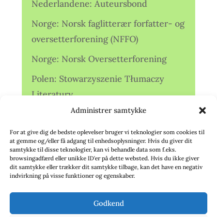
Nederlandene: Auteursbond
Norge: Norsk faglitterær forfatter- og
oversetterforening (NFFO)
Norge: Norsk Oversetterforening
Polen: Stowarzyszenie Tłumaczy
Literatury
Administrer samtykke
Storbritannien: Translators
Association (TA)
For at give dig de bedste oplevelser bruger vi teknologier som cookies til
at gemme og/eller få adgang til enhedsoplysninger. Hvis du giver dit
Sverige: Översättarsektionen (Ö.)
samtykke til disse teknologier, kan vi behandle data som f.eks.
browsingadfærd eller unikke ID'er på dette websted. Hvis du ikke giver
dit samtykke eller trækker dit samtykke tilbage, kan det have en negativ
Sverige: Översättarcentrum (ÖC)
indvirkning på visse funktioner og egenskaber.
Tyskland: Verbands
Godkend
deutschsprachiger Übersetzer (VdÜ)