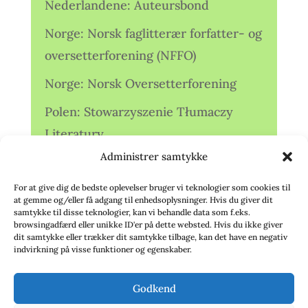
Nederlandene: Auteursbond
Norge: Norsk faglitterær forfatter- og
oversetterforening (NFFO)
Norge: Norsk Oversetterforening
Polen: Stowarzyszenie Tłumaczy
Literatury
Administrer samtykke
Storbritannien: Translators
Association (TA)
For at give dig de bedste oplevelser bruger vi teknologier som cookies til
at gemme og/eller få adgang til enhedsoplysninger. Hvis du giver dit
Sverige: Översättarsektionen (Ö.)
samtykke til disse teknologier, kan vi behandle data som f.eks.
browsingadfærd eller unikke ID'er på dette websted. Hvis du ikke giver
dit samtykke eller trækker dit samtykke tilbage, kan det have en negativ
Sverige: Översättarcentrum (ÖC)
indvirkning på visse funktioner og egenskaber.
Tyskland: Verbands
Godkend
deutschsprachiger Übersetzer (VdÜ)