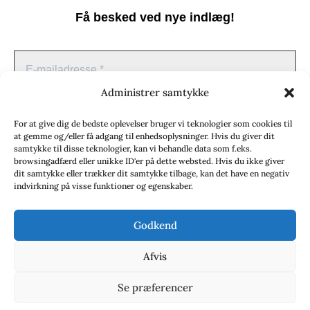
Få besked ved nye indlæg!
kontakt@babelfisken.dk
Redaktion:
Redaktører:
Administrer samtykke
jwammen@gmail.com
Juliane Wammen
For at give dig de bedste oplevelser bruger vi teknologier som cookies til
at gemme og/eller få adgang til enhedsoplysninger. Hvis du giver dit
Signe Lyng:
signe@signelyng.dk
samtykke til disse teknologier, kan vi behandle data som f.eks.
browsingadfærd eller unikke ID'er på dette websted. Hvis du ikke giver
dit samtykke eller trækker dit samtykke tilbage, kan det have en negativ
Nielsine Nielsen:
nnord2019@gmail.com
indvirkning på visse funktioner og egenskaber.
Godkend
Afvis
Vi spammer ikke! Læs vores
privatlivspolitik
hvis du vil
Se præferencer
vide mere.
© 2020 - Babelfisken