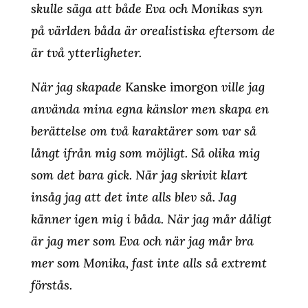
skulle säga att både Eva och Monikas syn
på världen båda är orealistiska eftersom de
är två ytterligheter.
När jag skapade
Kanske imorgon
ville jag
använda mina egna känslor men skapa en
berättelse om två karaktärer som var så
långt ifrån mig som möjligt. Så olika mig
som det bara gick. När jag skrivit klart
insåg jag att det inte alls blev så. Jag
känner igen mig i båda. När jag mår dåligt
är jag mer som Eva och när jag mår bra
mer som Monika, fast inte alls så extremt
förstås.