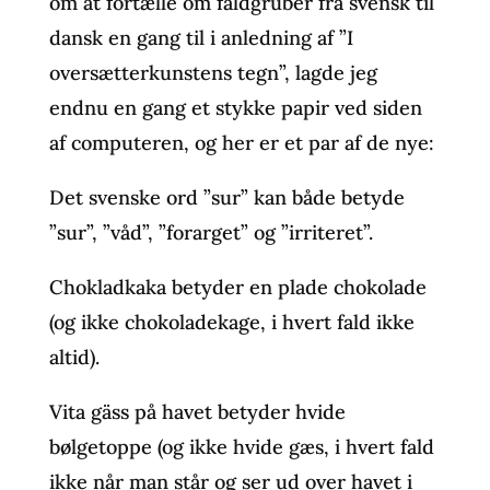
om at fortælle om faldgruber fra svensk til
dansk en gang til i anledning af ”I
oversætterkunstens tegn”, lagde jeg
endnu en gang et stykke papir ved siden
af computeren, og her er et par af de nye:
Det svenske ord ”sur” kan både betyde
”sur”, ”våd”, ”forarget” og ”irriteret”.
Chokladkaka betyder en plade chokolade
(og ikke chokoladekage, i hvert fald ikke
altid).
Vita gäss på havet betyder hvide
bølgetoppe (og ikke hvide gæs, i hvert fald
ikke når man står og ser ud over havet i