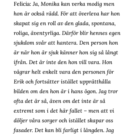
Felicia:
Ja, Monika kan verka modig men
hon är också rädd. För att överleva har hon
skapat sig en roll av den glada, spontana,
roliga, äventyrliga. Därför blir hennes egen
sjukdom svår att hantera. Den person hon
är när hon är sjuk känner hon sig så långt
ifrån. Det är inte den hon vill vara. Hon
vägrar helt enkelt vara den personen för
Erik och fortsätter istället upprätthålla
bilden om den hon är i hans ögon. Jag tror
ofta det är så, även om det inte är så
extremt som i det här fallet – men att vi
döljer våra sorger och istället skapar oss
fasader. Det kan bli farligt i längden. Jag