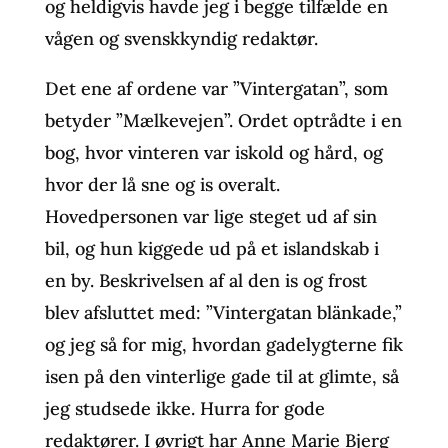
og heldigvis havde jeg i begge tilfælde en
vågen og svenskkyndig redaktør.
Det ene af ordene var ”Vintergatan”, som
betyder ”Mælkevejen”. Ordet optrådte i en
bog, hvor vinteren var iskold og hård, og
hvor der lå sne og is overalt.
Hovedpersonen var lige steget ud af sin
bil, og hun kiggede ud på et islandskab i
en by. Beskrivelsen af al den is og frost
blev afsluttet med: ”Vintergatan blänkade,”
og jeg så for mig, hvordan gadelygterne fik
isen på den vinterlige gade til at glimte, så
jeg studsede ikke. Hurra for gode
redaktører. I øvrigt har Anne Marie Bjerg