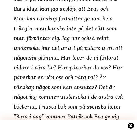
Bara idag
, kan jag avslöja att Evas och
Monikas vänskap fortsätter genom hela
trilogin, men kanske inte på det sätt som
man förväntar sig. Jag har också velat
undersöka hur det är att gå vidare utan att
någonsin glömma. Hur lever de vi förlorat
vidare i våra liv? Hur påverkar de oss? Hur
påverkar en vän oss och våra val? Är
vänskap något som kan avslutas? Det är
något jag kommer undersöka i de andra två
böckerna. I nästa bok som på svenska heter
”Bara i dag” kommer Patrik och Eva ge sig
ut på en resa, men Monika finns också med
på ett hörn – och det får konsekvenser.