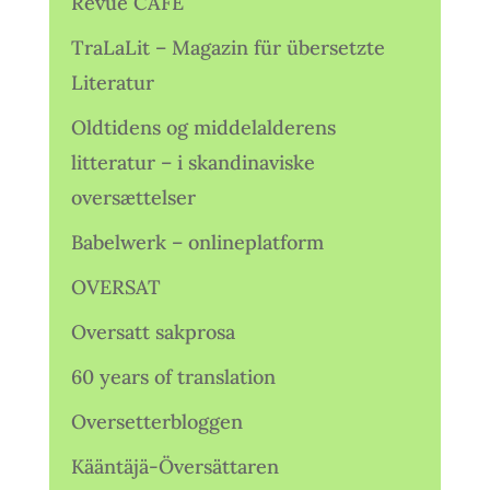
Revue CAFÉ
TraLaLit – Magazin für übersetzte
Literatur
Oldtidens og middelalderens
litteratur – i skandinaviske
oversættelser
Babelwerk – onlineplatform
OVERSAT
Oversatt sakprosa
60 years of translation
Oversetterbloggen
Kääntäjä-Översättaren