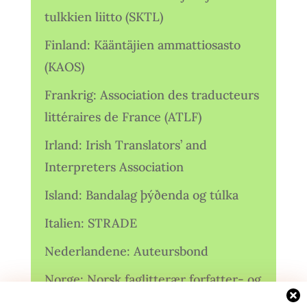
tulkkien liitto (SKTL)
Finland: Kääntäjien ammattiosasto
(KAOS)
Frankrig: Association des traducteurs
littéraires de France (ATLF)
Irland: Irish Translators’ and
Interpreters Association
Island: Bandalag þýðenda og túlka
Italien: STRADE
Nederlandene: Auteursbond
Norge: Norsk faglitterær forfatter- og
oversetterforening (NFFO)