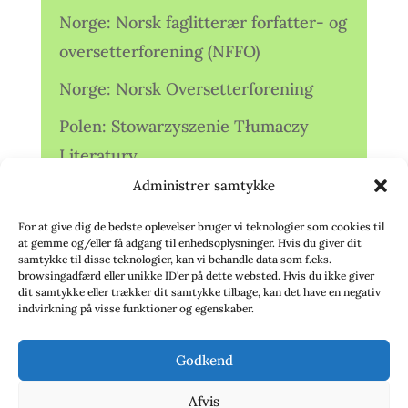
Norge: Norsk faglitterær forfatter- og
oversetterforening (NFFO)
Norge: Norsk Oversetterforening
Polen: Stowarzyszenie Tłumaczy
Literatury
Administrer samtykke
Storbritannien: Translators
Association (TA)
For at give dig de bedste oplevelser bruger vi teknologier som cookies til
at gemme og/eller få adgang til enhedsoplysninger. Hvis du giver dit
Sverige: Översättarsektionen (Ö.)
samtykke til disse teknologier, kan vi behandle data som f.eks.
browsingadfærd eller unikke ID'er på dette websted. Hvis du ikke giver
dit samtykke eller trækker dit samtykke tilbage, kan det have en negativ
Sverige: Översättarcentrum (ÖC)
indvirkning på visse funktioner og egenskaber.
Tyskland: Verbands
Godkend
deutschsprachiger Übersetzer (VdÜ)
Afvis