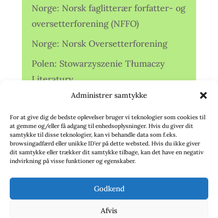
Norge: Norsk faglitterær forfatter- og
oversetterforening (NFFO)
Norge: Norsk Oversetterforening
Polen: Stowarzyszenie Tłumaczy
Literatury
Administrer samtykke
Storbritannien: Translators
Association (TA)
For at give dig de bedste oplevelser bruger vi teknologier som cookies til
at gemme og/eller få adgang til enhedsoplysninger. Hvis du giver dit
Sverige: Översättarsektionen (Ö.)
samtykke til disse teknologier, kan vi behandle data som f.eks.
browsingadfærd eller unikke ID'er på dette websted. Hvis du ikke giver
dit samtykke eller trækker dit samtykke tilbage, kan det have en negativ
Sverige: Översättarcentrum (ÖC)
indvirkning på visse funktioner og egenskaber.
Tyskland: Verbands
Godkend
deutschsprachiger Übersetzer (VdÜ)
Afvis