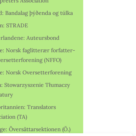
preters Association
nd: Bandalag þýðenda og túlka
ien: STRADE
rlandene: Auteursbond
: Norsk faglitterær forfatter-
versetterforening (NFFO)
e: Norsk Oversetterforening
n: Stowarzyszenie Tłumaczy
ratury
ritannien: Translators
iation (TA)
ge: Översättarsektionen (Ö.)