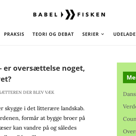
PRAKSIS
TEORI OG DEBAT
SERIER
UDELADE
– er oversættelse noget,
Me
vet?
SÆTTEREN DER BLEV VÆK
Dans
Verd
 skygge i det litterære landskab.
verdenen, formår at bygge broer på
Coun
læser kan vandre på og således
Over