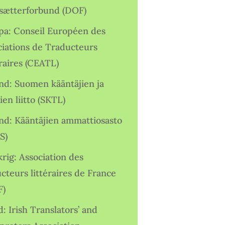
sætterforbund (DOF)
pa: Conseil Européen des
ciations de Traducteurs
raires (CEATL)
and: Suomen kääntäjien ja
ien liitto (SKTL)
and: Kääntäjien ammattiosasto
S)
rig: Association des
cteurs littéraires de France
F)
d: Irish Translators’ and