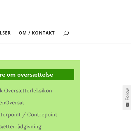
LSER
OM / KONTAKT
re om oversættelse
k Oversætterleksikon
Follow
enOversat
terpoint / Contrepoint
sætterrådgivning