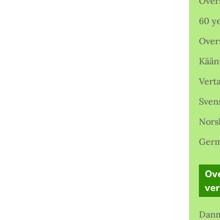
Over
60 ye
Over
Kään
Verta
Sven
Nors
Germ
Ove
ve
Danm