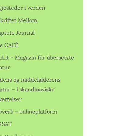
giesteder i verden
skriftet Mellom
ptote Journal
e CAFÉ
aLit – Magazin für übersetzte
atur
idens og middelalderens
ratur – i skandinaviske
sættelser
lwerk – onlineplatform
RSAT