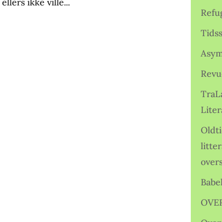
llers ikke ville...
Refu
Tids
Asym
Revu
TraL
Liter
Oldt
litte
over
Babe
OVE