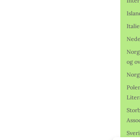
Inter
Isla
Ital
Nede
Norge
og o
Norg
Pole
Lite
Storb
Assoc
Sveri