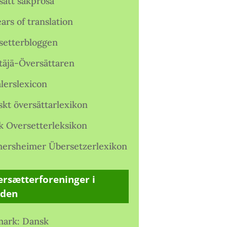
satt sakprosa
ars of translation
setterbloggen
täjä-Översättaren
lerslexicon
skt översättarlexikon
k Oversetterleksikon
ersheimer Übersetzerlexikon
rsætterforeninger i
rden
ark: Dansk