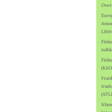
Over
Euro
Asso
Litté
Finl
tulkk
Finl
(KAO
Frank
tradu
(ATL
Irlan