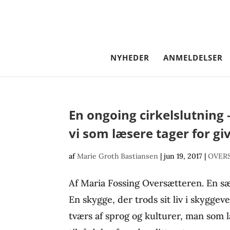
NYHEDER
ANMELDELSER
En ongoing cirkelslutning 
vi som læsere tager for gi
af
Marie Groth Bastiansen
|
jun 19, 2017
|
OVER
Af Maria Fossing Oversætteren. En sær
En skygge, der trods sit liv i skygge
tværs af sprog og kulturer, man som 