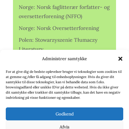
Norge: Norsk faglitterær forfatter- og
oversetterforening (NFFO)
Norge: Norsk Oversetterforening
Polen: Stowarzyszenie Tłumaczy
Literatury
Administrer samtykke
Storbritannien: Translators
Association (TA)
For at give dig de bedste oplevelser bruger vi teknologier som cookies til
at gemme og/eller få adgang til enhedsoplysninger. Hvis du giver dit
Sverige: Översättarsektionen (Ö.)
samtykke til disse teknologier, kan vi behandle data som f.eks.
browsingadfærd eller unikke ID'er på dette websted. Hvis du ikke giver
dit samtykke eller trækker dit samtykke tilbage, kan det have en negativ
Sverige: Översättarcentrum (ÖC)
indvirkning på visse funktioner og egenskaber.
Tyskland: Verbands
Godkend
deutschsprachiger Übersetzer (VdÜ)
Afvis