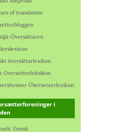
satt sakprosa
ars of translation
setterbloggen
täjä-Översättaren
lerslexicon
skt översättarlexikon
k Oversetterleksikon
ersheimer Übersetzerlexikon
rsætterforeninger i
rden
ark: Dansk