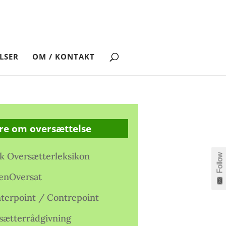
LSER
OM / KONTAKT
re om oversættelse
k Oversætterleksikon
Follow
enOversat
terpoint / Contrepoint
sætterrådgivning