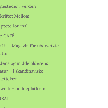
giesteder i verden
skriftet Mellom
ptote Journal
e CAFÉ
aLit – Magazin für übersetzte
atur
idens og middelalderens
ratur – i skandinaviske
sættelser
lwerk – onlineplatform
RSAT