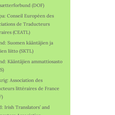
sætterforbund (DOF)
pa: Conseil Européen des
ciations de Traducteurs
raires (CEATL)
and: Suomen kääntäjien ja
ien liitto (SKTL)
and: Kääntäjien ammattiosasto
S)
rig: Association des
cteurs littéraires de France
F)
d: Irish Translators’ and