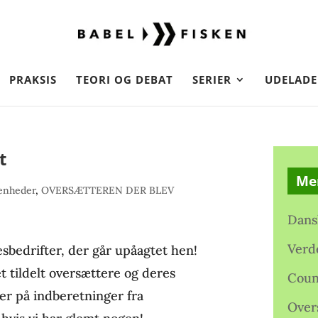
PRAKSIS
TEORI OG DEBAT
SERIER
UDELADE
t
Me
enheder
,
OVERSÆTTEREN DER BLEV
Dans
Verd
esbedrifter, der går upåagtet hen!
et tildelt oversættere og deres
Coun
er på indberetninger fra
Over