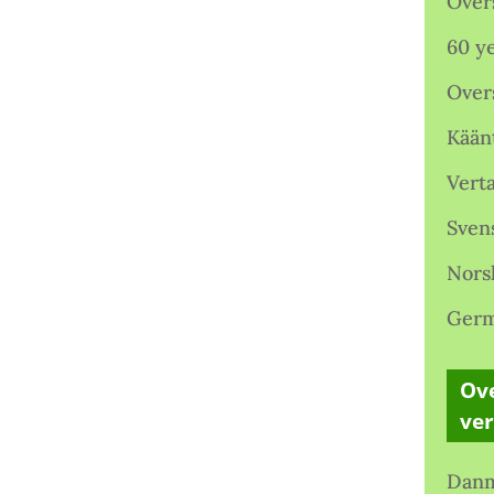
Over
60 ye
Over
Kään
Verta
Sven
Nors
Germ
Ove
ve
Danm