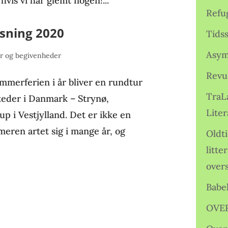
vis vi har glemt nogen!...
Refu
sning 2020
Tids
Asym
r og begivenheder
Revu
erferien i år bliver en rundtur
TraL
steder i Danmark – Strynø,
Liter
p i Vestjylland. Det er ikke en
eren artet sig i mange år, og
Oldt
litte
over
Babe
OVE