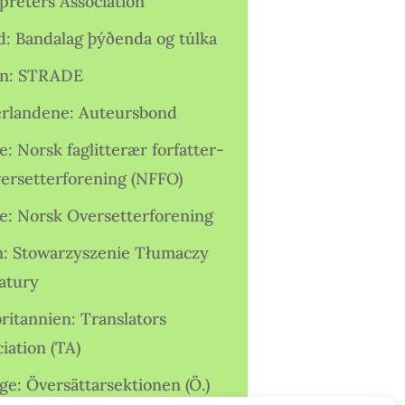
preters Association
nd: Bandalag þýðenda og túlka
ien: STRADE
rlandene: Auteursbond
: Norsk faglitterær forfatter-
versetterforening (NFFO)
e: Norsk Oversetterforening
n: Stowarzyszenie Tłumaczy
ratury
ritannien: Translators
iation (TA)
ge: Översättarsektionen (Ö.)