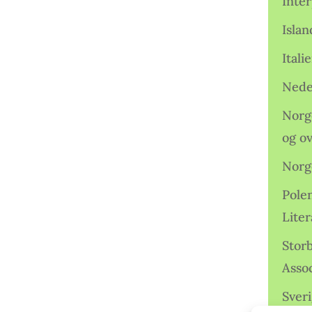
Inter
Isla
Ital
Nede
Norge
og o
Norg
Pole
Lite
Storb
Assoc
Sveri