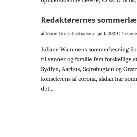
opmærksomme læsere, så skriv til os, h
Redaktørernes sommerlæ
af
Marie Groth Bastiansen
|
jul 1, 2020
|
Nyhede
Juliane Wammens sommerlæsning Somm
til venner og familie fem forskellige 
Sydfyn, Aarhus, Sejrøbugten og Græru
konsekvens af corona, sådan har somm
det...