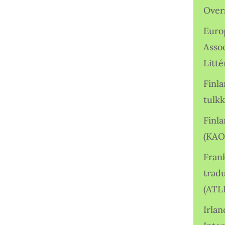
Over
Euro
Asso
Litté
Finl
tulkk
Finl
(KAO
Frank
tradu
(ATL
Irlan