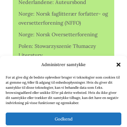
Nederlandene: Auteursbond
Norge: Norsk faglitterær forfatter- og
oversetterforening (NFFO)
Norge: Norsk Oversetterforening
Polen: Stowarzyszenie Tłumaczy
Literatury
Administrer samtykke
Storbritannien: Translators
Association (TA)
For at give dig de bedste oplevelser bruger vi teknologier som cookies til
at gemme og/eller få adgang til enhedsoplysninger. Hvis du giver dit
Sverige: Översättarsektionen (Ö.)
samtykke til disse teknologier, kan vi behandle data som f.eks.
browsingadfærd eller unikke ID'er på dette websted. Hvis du ikke giver
dit samtykke eller trækker dit samtykke tilbage, kan det have en negativ
Sverige: Översättarcentrum (ÖC)
indvirkning på visse funktioner og egenskaber.
Tyskland: Verbands
Godkend
deutschsprachiger Übersetzer (VdÜ)