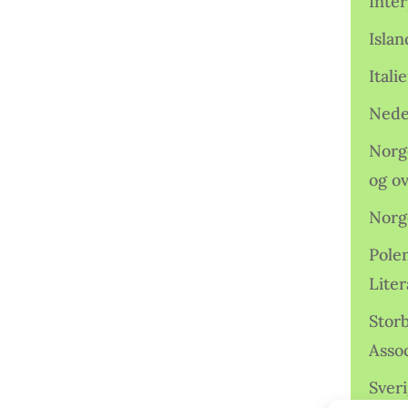
Inter
Isla
Ital
Nede
Norge
og o
Norg
Pole
Lite
Storb
Assoc
Sveri