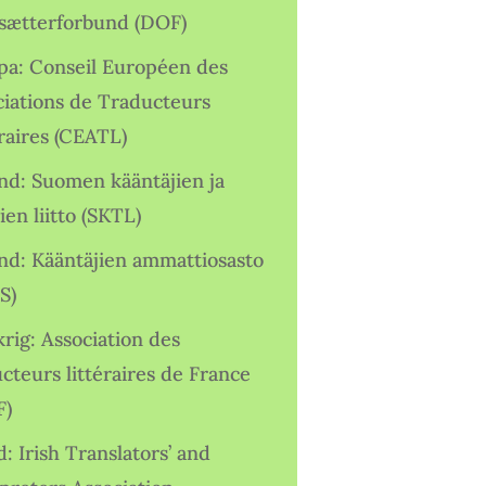
sætterforbund (DOF)
pa: Conseil Européen des
ciations de Traducteurs
raires (CEATL)
and: Suomen kääntäjien ja
ien liitto (SKTL)
and: Kääntäjien ammattiosasto
S)
rig: Association des
cteurs littéraires de France
F)
d: Irish Translators’ and