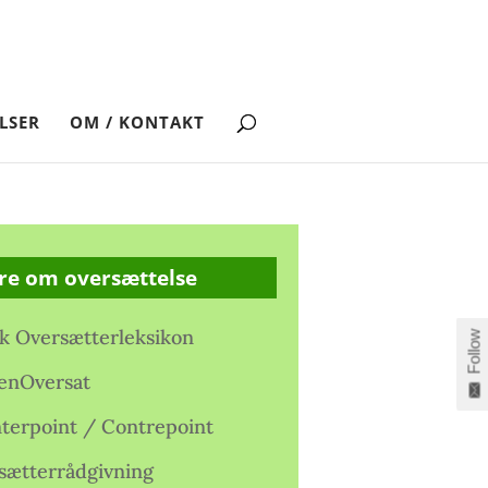
LSER
OM / KONTAKT
re om oversættelse
k Oversætterleksikon
Follow
enOversat
terpoint / Contrepoint
sætterrådgivning