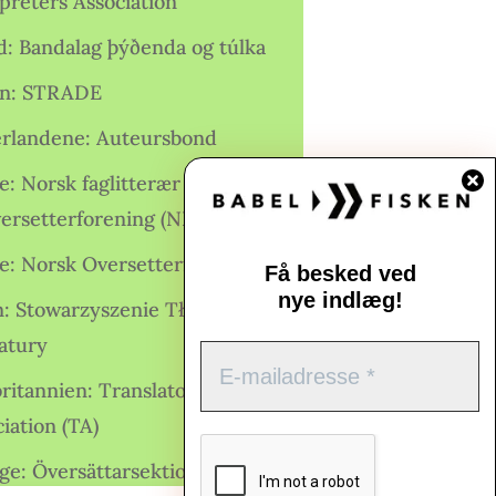
preters Association
nd: Bandalag þýðenda og túlka
ien: STRADE
rlandene: Auteursbond
: Norsk faglitterær forfatter-
versetterforening (NFFO)
e: Norsk Oversetterforening
Få besked ved
nye indlæg!
n: Stowarzyszenie Tłumaczy
ratury
ritannien: Translators
iation (TA)
ge: Översättarsektionen (Ö.)