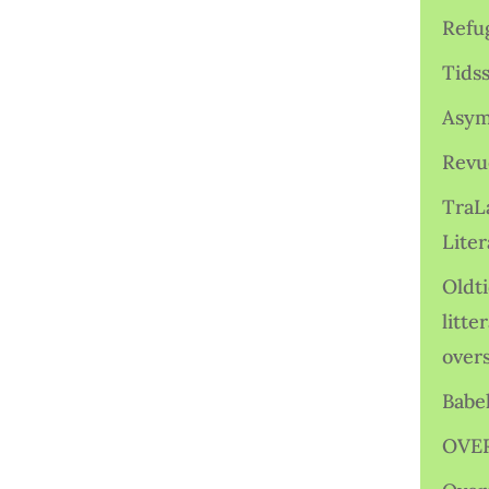
Refu
Tids
Asym
Revu
TraL
Liter
Oldt
litte
over
Babe
OVE