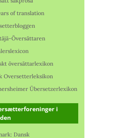
satt sakprosa
ars of translation
setterbloggen
täjä-Översättaren
lerslexicon
skt översättarlexikon
k Oversetterleksikon
ersheimer Übersetzerlexikon
rsætterforeninger i
rden
ark: Dansk