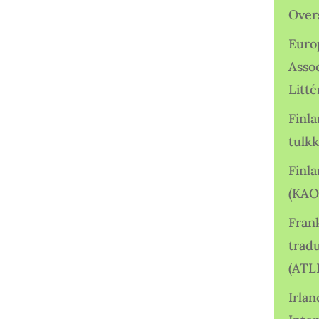
Over
Euro
Asso
Litté
Finl
tulkk
Finl
(KAO
Frank
tradu
(ATL
Irlan