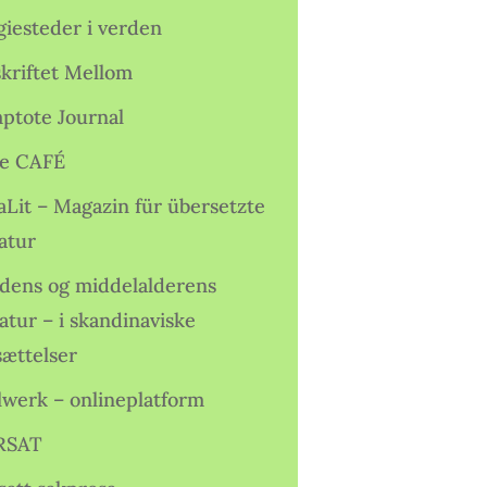
giesteder i verden
skriftet Mellom
ptote Journal
e CAFÉ
aLit – Magazin für übersetzte
atur
idens og middelalderens
ratur – i skandinaviske
sættelser
lwerk – onlineplatform
RSAT