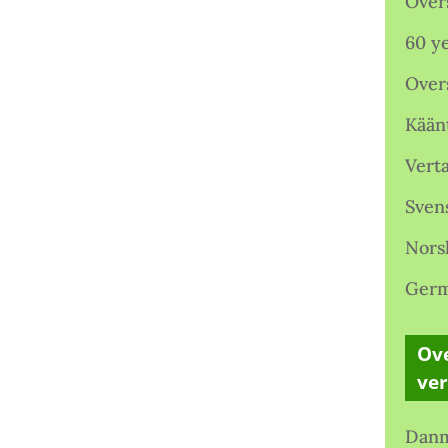
Over
60 ye
Over
Kään
Verta
Sven
Nors
Germ
Ove
ve
Danm