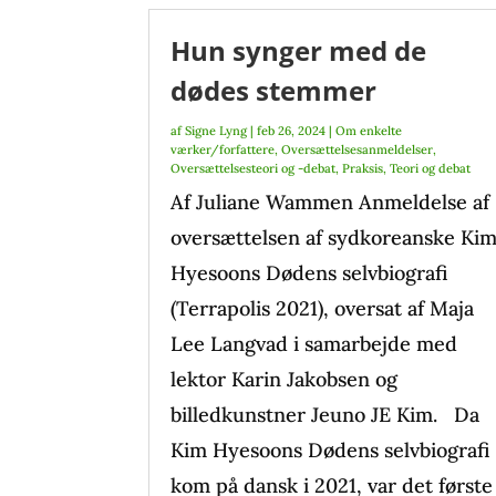
Hun synger med de
dødes stemmer
af
Signe Lyng
|
feb 26, 2024
|
Om enkelte
værker/forfattere
,
Oversættelsesanmeldelser
,
Oversættelsesteori og -debat
,
Praksis
,
Teori og debat
Af Juliane Wammen Anmeldelse af
oversættelsen af sydkoreanske Ki
Hyesoons Dødens selvbiografi
(Terrapolis 2021), oversat af Maja
Lee Langvad i samarbejde med
lektor Karin Jakobsen og
billedkunstner Jeuno JE Kim. Da
Kim Hyesoons Dødens selvbiografi
kom på dansk i 2021, var det første