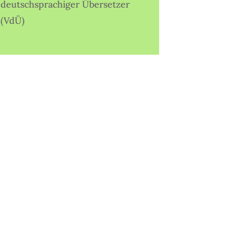
deutschsprachiger Übersetzer
(VdÜ)