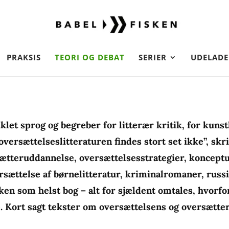
PRAKSIS
TEORI OG DEBAT
SERIER
UDELADE
et sprog og begreber for litterær kritik, for kuns
 oversættelseslitteraturen findes stort set ikke”, sk
sætteruddannelse, oversættelsesstrategier, koncept
rsættelse af børnelitteratur, kriminalromaner, russ
lken som helst bog – alt for sjældent omtales, hvorfo
. Kort sagt tekster om oversættelsens og oversætte