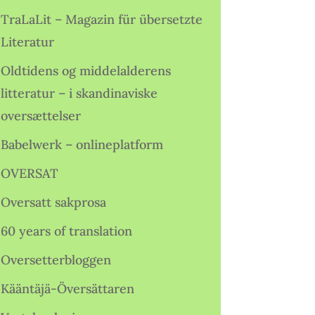
TraLaLit – Magazin für übersetzte
Literatur
Oldtidens og middelalderens
litteratur – i skandinaviske
oversættelser
Babelwerk – onlineplatform
OVERSAT
Oversatt sakprosa
60 years of translation
Oversetterbloggen
Kääntäjä-Översättaren