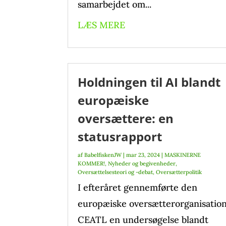
samarbejdet om...
LÆS MERE
Holdningen til AI blandt
europæiske
oversættere: en
statusrapport
af
BabelfiskenJW
|
mar 23, 2024
|
MASKINERNE
KOMMER!
,
Nyheder og begivenheder
,
Oversættelsesteori og -debat
,
Oversætterpolitik
I efteråret gennemførte den
europæiske oversætterorganisatio
CEATL en undersøgelse blandt